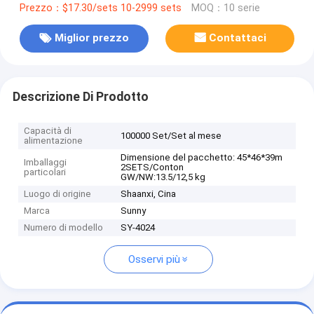
Prezzo：$17.30/sets 10-2999 sets
MOQ：10 serie
Miglior prezzo
Contattaci
Descrizione Di Prodotto
Capacità di
100000 Set/Set al mese
alimentazione
Dimensione del pacchetto: 45*46*39m
Imballaggi
2SETS/Conton
particolari
GW/NW:13.5/12,5 kg
Luogo di origine
Shaanxi, Cina
Marca
Sunny
Numero di modello
SY-4024
Osservi più