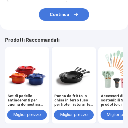
Continua
Prodotti Raccomandati
Set di padelle
Panna da fritto in
Accessori di c
antiaderenti per
ghisa in ferro fuso
sostenibili Set 
cucina domestica
per hotel ristorante
prodotto di cu
Logo personalizzato
casa stile di design
con logo
e servizio OEM ODM
classico
personalizzat
Miglior prezzo
Miglior prezzo
Miglior pr
1,2 kg