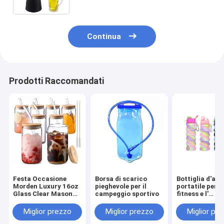
Continua
Prodotti Raccomandati
Festa Occasione
Borsa di scarico
Bottiglia d'ac
Morden Luxury 16oz
pieghevole per il
portatile per il
Glass Clear Mason
campeggio sportivo
fitness e l'
Jug con Capo di
equitazione Cr
Bambù e Paglia
Camouflage T
Miglior prezzo
Miglior prezzo
Miglior pr
pieghevole in s