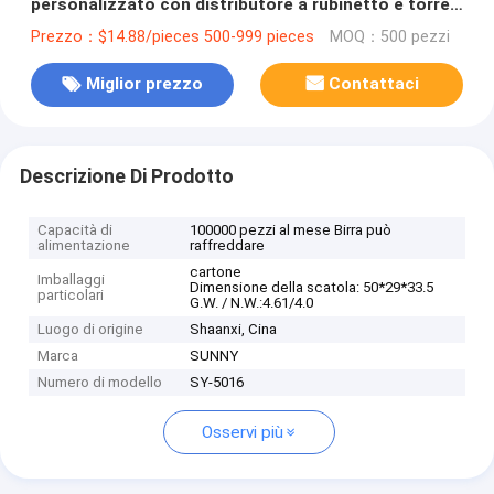
personalizzato con distributore a rubinetto e torre
di birra raffreddata con ghiaccio
Prezzo：$14.88/pieces 500-999 pieces
MOQ：500 pezzi
Miglior prezzo
Contattaci
Descrizione Di Prodotto
Capacità di
100000 pezzi al mese Birra può
alimentazione
raffreddare
cartone
Imballaggi
Dimensione della scatola: 50*29*33.5
particolari
G.W. / N.W.:4.61/4.0
Luogo di origine
Shaanxi, Cina
Marca
SUNNY
Numero di modello
SY-5016
Osservi più