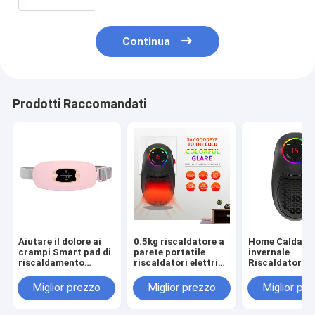
Favorito
Continua
Prodotti Raccomandati
Aiutare il dolore ai
0.5kg riscaldatore a
Home Caldaio
crampi Smart pad di
parete portatile
invernale
riscaldamento
riscaldatori elettrici
Riscaldatori el
mestruale con
per giardino per
Termostato
modello ricaricabile
piccoli alloggi
regolabile Plu
Miglior prezzo
Miglior prezzo
Miglior pr
e cintura di
riscaldatore
per inverno
massaggio
invernale
accogliente