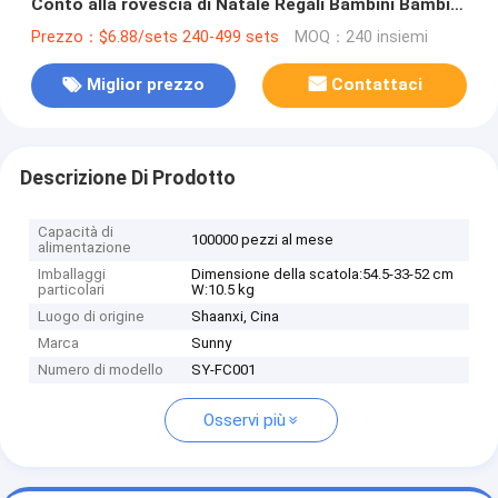
Conto alla rovescia di Natale Regali Bambini Bambini
Bambine Ragazze Festa Favorito
Prezzo：$6.88/sets 240-499 sets
MOQ：240 insiemi
Miglior prezzo
Contattaci
Descrizione Di Prodotto
Capacità di
100000 pezzi al mese
alimentazione
Imballaggi
Dimensione della scatola:54.5-33-52 cm
particolari
W:10.5 kg
Luogo di origine
Shaanxi, Cina
Marca
Sunny
Numero di modello
SY-FC001
Osservi più