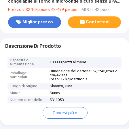
congelabile al forno a microonde sicuro senza BPA
con forchetta a cucchiaio
Prezzo：$2.10/pieces 42-499 pieces
MOQ：42 pezzi
Miglior prezzo
Contattaci
Descrizione Di Prodotto
Capacità di
100000 pezzi al mese
alimentazione
Dimensione del cartone: 57,5*45,8*48,2
Imballaggi
cm/42 set
particolari
Peso: 17 kg/cartuccia
Luogo di origine
Shaanxi, Cina
Marca
Sunny
Numero di modello
SY-1053
Osservi più