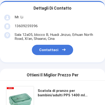
Dettagli Di Contatto
Mr. Li
13609259396
Sala 12a05, blocco B, Huadi Jinzuo, Erhuan North
Road, Xi'an, Shaanxi, Cina
Contattaci
Ottieni Il Miglior Prezzo Per
Scatola di pranzo per
bambini/adulti PP5 1400 ml
congelabile al forno a microonde
sicuro senza BPA con forchetta a