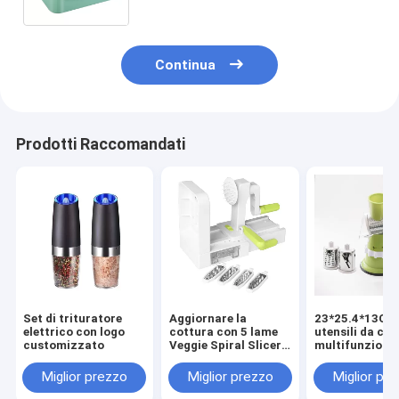
cucchiaio
Continua
Prodotti Raccomandati
Set di trituratore
Aggiornare la
23*25.4*13CM
elettrico con logo
cottura con 5 lame
utensili da cu
customizzato
Veggie Spiral Slicer
multifunziona
ABS PS TPR 420 in
Food Processo
acciaio inossidabile
manuale Veget
Miglior prezzo
Miglior prezzo
Miglior pr
Chopper Cutte
Mini Meat Min