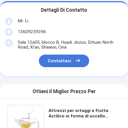
Dettagli Di Contatto
Mr. Li
13609259396
Sala 12a05, blocco B, Huadi Jinzuo, Erhuan North
Road, Xi'an, Shaanxi, Cina
Contattaci
Ottieni Il Miglior Prezzo Per
Attrezzi per ortaggi e frutta
Acrilico in forma di uccello
Spruzzatore manuale di limoni
per GPPS in plastica