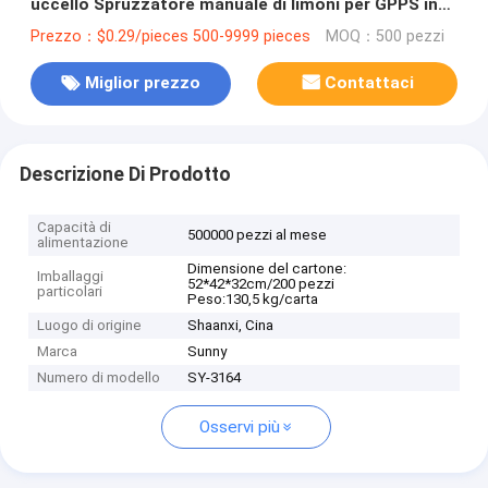
uccello Spruzzatore manuale di limoni per GPPS in
plastica
Prezzo：$0.29/pieces 500-9999 pieces
MOQ：500 pezzi
Miglior prezzo
Contattaci
Descrizione Di Prodotto
Capacità di
500000 pezzi al mese
alimentazione
Dimensione del cartone:
Imballaggi
52*42*32cm/200 pezzi
particolari
Peso:130,5 kg/carta
Luogo di origine
Shaanxi, Cina
Marca
Sunny
Numero di modello
SY-3164
Osservi più