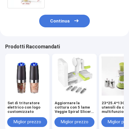
Continua
Prodotti Raccomandati
Set di trituratore
Aggiornare la
23*25.4*13CM
elettrico con logo
cottura con 5 lame
utensili da cu
customizzato
Veggie Spiral Slicer
multifunziona
ABS PS TPR 420 in
Food Processo
acciaio inossidabile
manuale Veget
Miglior prezzo
Miglior prezzo
Miglior pr
Chopper Cutte
Mini Meat Min