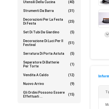
Utensili Della Cucina
(40)
Strumenti Da Barra
(31)
Decorazioni Per La Festa
(25)
Di Festa
Set Di Tubi Da Giardino
(5)
Decorazione Di Luci Per Il
(51)
Festival
Serratura Di Porta Astuta
(5)
Separatore Di Batterie
(1)
Per Torte
Vendita A Caldo
(12)
Inform
Nuovo Arrivo
(9)
Ti
Gli Ordini Possono Essere
(15)
Effettuati ...
Ma