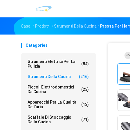
Casa
Prodotti
Strumenti Della Cucina
Pressa Per Hamb
Catagories
Strumenti Elettrici Per La
(84)
Pulizia
Strumenti Della Cucina
(216)
Piccoli Elettrodomestici
(23)
Da Cucina
Apparecchi Per La Qualità
(13)
Dell'aria
Scaffale Di Stoccaggio
(71)
Della Cucina