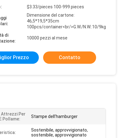
:
$3.33/pieces 100-999 pieces
Dimensione del cartone:
aggi
46,5*19,5*35cm
lari:
100pcs/container<br/>G.W./N.W.:10/9kg
tà di
10000 pezzi al mese
tazione:
iglior Prezzo
Contatto
 Attrezzi Per
Stampe dell'hamburger
E Pollame:
Sostenibile, approvvigionato,
eristica:
sostenibile, approvvigionato