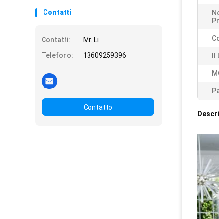
Contatti
N
Pr
Co
Contatti:
Mr. Li
Telefono:
13609259396
Il
M
P
Contatto
Descri