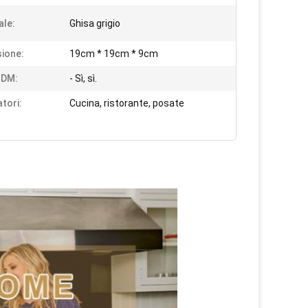
ale:
Ghisa grigio
ione:
19cm * 19cm * 9cm
DM:
- Sì, sì.
atori:
Cucina, ristorante, posate