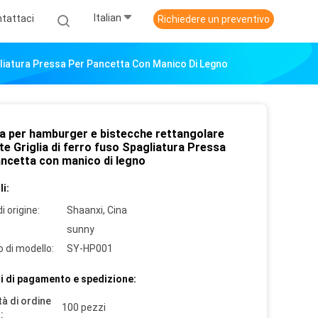
Italian
tattaci
Richiedere un preventivo
liatura Pressa Per Pancetta Con Manico Di Legno
a per hamburger e bistecche rettangolare
e Griglia di ferro fuso Spagliatura Pressa
ancetta con manico di legno
i:
i origine:
Shaanxi, Cina
sunny
 di modello:
SY-HP001
i di pagamento e spedizione:
à di ordine
100 pezzi
: