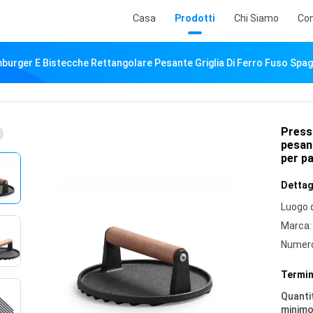
Casa
Prodotti
Chi Siamo
Con
urger E Bistecche Rettangolare Pesante Griglia Di Ferro Fuso Spag
Press
pesant
per p
Dettagl
Luogo d
Marca:
Numero
Termin
Quantit
minimo