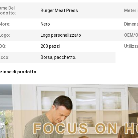
ome Del
Burger Meat Press
Meteri
odotto:
lore:
Nero
Dimens
 Logo:
Logo personalizzato
OEM/O
OQ:
200 pezzi
Utilizz
acco:
Borsa, pacchetto.
zione di prodotto